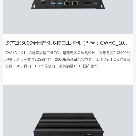
龙芯2K3000全国产化多接口工控机（型号：CWHC_1011_A）
CWHC_1011_A是紧凑型工业PC，超薄无风扇散热设计，采用龙芯2K3000处
理器，最大可支持32GB内存，256GB板载EMMC存储，采用Mini PCIe扩展出
多路USB、网口、HDMI等接口，整机满足100%国产化率。